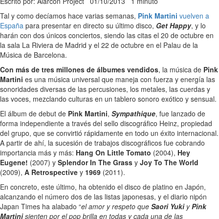
Escrito por: Alarcon Project
01/10/2013
1 minuto
Tal y como decíamos hace varias semanas,
Pink Martini
vuelven a
España
para presentar en directo su último disco,
Get Happy
, y lo
harán con dos únicos conciertos, siendo las citas el 20 de octubre en
la sala La Riviera de Madrid y el 22 de octubre en el Palau de la
Música de Barcelona.
Con más de tres millones de álbumes vendidos
, la música de
Pink
Martini
es una música universal que maneja con fuerza y energía las
sonoridades diversas de las percusiones, los metales, las cuerdas y
las voces, mezclando culturas en un tablero sonoro exótico y sensual.
El álbum de debut de
Pink Martini
,
Sympathique
, fue lanzado de
forma independiente a través del sello discográfico Heinz, propiedad
del grupo, que se convirtió rápidamente en todo un éxito internacional.
A partir de ahí, la sucesión de trabajos discográficos fue cobrando
importancia más y más:
Hang On Little Tomato
(2004),
Hey
Eugene!
(2007) y
Splendor In The Grass
y
Joy To The World
(2009),
A Retrospective
y
1969
(2011).
En concreto, este último, ha obtenido el disco de platino en Japón,
alcanzando el número dos de las listas japonesas, y el diario nipón
Japan Times ha alabado “
el amor y respeto que
Saori Yuki
y
Pink
Martini
sienten por el pop brilla en todas y cada una de las