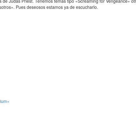
a de Judas Priest. Tenemos temas tipo «Screaming for Vengeance» otros
osotros». Pues deseosos estamos ya de escucharlo.
rium»