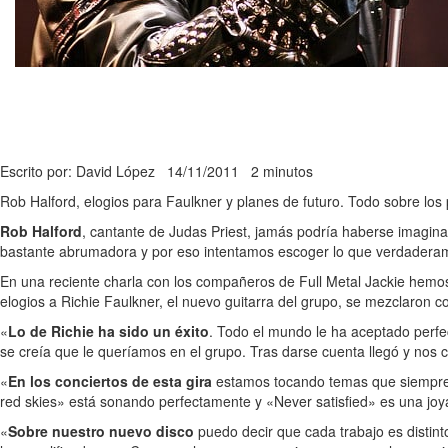
Escrito por: David López
14/11/2011
2 minutos
Rob Halford, elogios para Faulkner y planes de futuro. Todo sobre los 
Rob Halford
, cantante de Judas Priest, jamás podría haberse imagina
bastante abrumadora y por eso intentamos escoger lo que verdaderamen
En una reciente charla con los compañeros de Full Metal Jackie hem
elogios a Richie Faulkner, el nuevo guitarra del grupo, se mezclaron 
«
Lo de Richie ha sido un éxito
. Todo el mundo le ha aceptado perfec
se creía que le queríamos en el grupo. Tras darse cuenta llegó y nos co
«
En los conciertos de esta gira
estamos tocando temas que siempre 
red skies» está sonando perfectamente y «Never satisfied» es una joy
«
Sobre nuestro nuevo disco
puedo decir que cada trabajo es distint