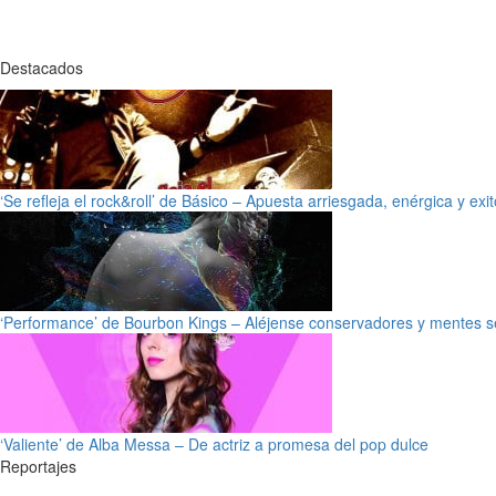
Destacados
‘Se refleja el rock&roll’ de Básico – Apuesta arriesgada, enérgica y exi
‘Performance’ de Bourbon Kings – Aléjense conservadores y mentes s
‘Valiente’ de Alba Messa – De actriz a promesa del pop dulce
Reportajes