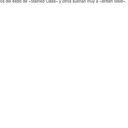
 del estilo de «Stained Class» y otros suenan muy a «British Steel».