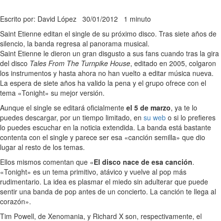
Escrito por: David López
30/01/2012
1 minuto
Saint Etienne editan el single de su próximo disco. Tras siete años de
silencio, la banda regresa al panorama musical.
Saint Etienne le dieron un gran disgusto a sus fans cuando tras la gira
del disco
Tales From The Turnpike House
, editado en 2005, colgaron
los instrumentos y hasta ahora no han vuelto a editar música nueva.
La espera de siete años ha valido la pena y el grupo ofrece con el
tema «Tonight» su mejor versión.
Aunque el single se editará oficialmente
el 5 de marzo
, ya te lo
puedes descargar, por un tiempo limitado, en
su web
o si lo prefieres
lo puedes escuchar en la noticia extendida. La banda está bastante
contenta con el single y parece ser esa «canción semilla» que dio
lugar al resto de los temas.
Ellos mismos comentan que «
El disco nace de esa canción
.
«Tonight» es un tema primitivo, atávico y vuelve al pop más
rudimentario. La idea es plasmar el miedo sin adulterar que puede
sentir una banda de pop antes de un concierto. La canción te llega al
corazón».
Tim Powell, de Xenomania, y Richard X son, respectivamente, el