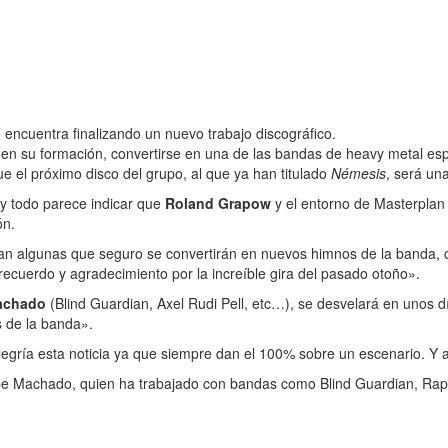
encuentra finalizando un nuevo trabajo discográfico.
n su formación, convertirse en una de las bandas de heavy metal espa
e el próximo disco del grupo, al que ya han titulado
Némesis
, será un
y todo parece indicar que
Roland Grapow
y el entorno de Masterplan 
ón.
an algunas que seguro se convertirán en nuevos himnos de la banda, com
ecuerdo y agradecimiento por la increíble gira del pasado otoño».
achado
(Blind Guardian, Axel Rudi Pell, etc…), se desvelará en unos 
s de la banda».
alegría esta noticia ya que siempre dan el 100% sobre un escenario. Y
lipe Machado, quien ha trabajado con bandas como Blind Guardian, R