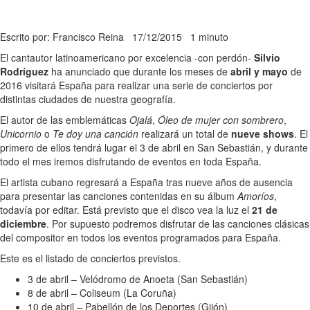
Escrito por: Francisco Reina
17/12/2015
1 minuto
El cantautor latinoamericano por excelencia -con perdón-
Silvio
Rodríguez
ha anunciado que durante los meses de
abril y mayo
de
2016 visitará España para realizar una serie de conciertos por
distintas ciudades de nuestra geografía.
El autor de las emblemáticas
Ojalá
,
Óleo de mujer con sombrero
,
Unicornio
o
Te doy una canción
realizará un total de
nueve shows
. El
primero de ellos tendrá lugar el 3 de abril en San Sebastián, y durante
todo el mes iremos disfrutando de eventos en toda España.
El artista cubano regresará a España tras nueve años de ausencia
para presentar las canciones contenidas en su álbum
Amoríos
,
todavía por editar. Está previsto que el disco vea la luz el
21 de
diciembre
. Por supuesto podremos disfrutar de las canciones clásicas
del compositor en todos los eventos programados para España.
Este es el listado de conciertos previstos.
3 de abril – Velódromo de Anoeta (San Sebastián)
8 de abril – Coliseum (La Coruña)
10 de abril – Pabellón de los Deportes (Gijón)