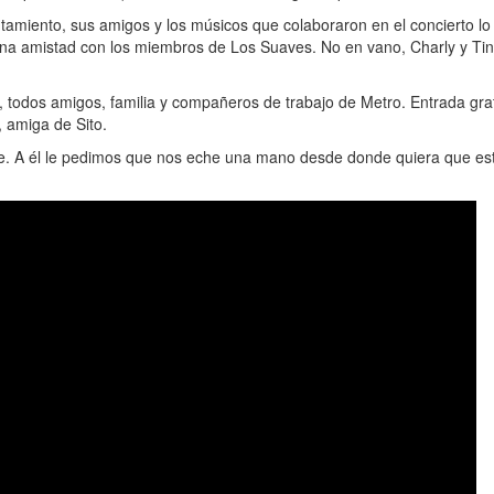
untamiento, sus amigos y los músicos que colaboraron en el concierto l
 una amistad con los miembros de Los Suaves. No en vano, Charly y Ti
, todos amigos, familia y compañeros de trabajo de Metro. Entrada grat
, amiga de Sito.
ense. A él le pedimos que nos eche una mano desde donde quiera que es