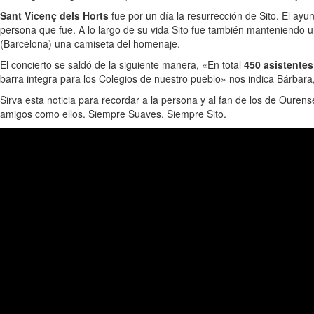
Sant Vicenç dels Horts
fue por un día la resurrección de Sito. El ay
persona que fue. A lo largo de su vida Sito fue también manteniendo
(Barcelona) una camiseta del homenaje.
El concierto se saldó de la siguiente manera, «En total
450 asistentes
barra integra para los Colegios de nuestro pueblo» nos indica Bárbara
Sirva esta noticia para recordar a la persona y al fan de los de Our
amigos como ellos. Siempre Suaves. Siempre Sito.