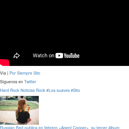
Vía |
Por Siempre Sito
Síguenos en
Twitter
Hard Rock
Noticias
Rock
#Los-suaves
#Sito
Russian Red publica en febrero «Agent Cooper», su tercer álbum