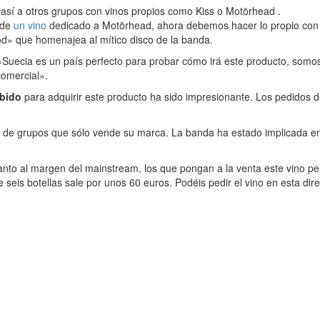
e así a otros grupos con vinos propios como Kiss o Motörhead .
 de
un vino
dedicado a Motörhead, ahora debemos hacer lo propio con
od» que homenajea al mítico disco de la banda.
Suecia es un país perfecto para probar cómo irá este producto, somos
comercial».
bido
para adquirir este producto ha sido impresionante. Los pedidos 
po de grupos que sólo vende su marca. La banda ha estado implicada en
anto al margen del mainstream, los que pongan a la venta este vino per
seis botellas sale por unos 60 euros. Podéis pedir el vino en esta dire