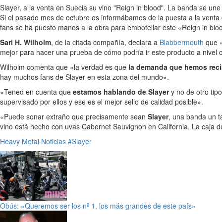
Slayer, a la venta en Suecia su vino "Reign in blood". La banda se un
Si el pasado mes de octubre os informábamos de la puesta a la venta
fans se ha puesto manos a la obra para embotellar este «Reign in blo
Sari H. Wilholm
, de la citada compañía, declara a
Blabbermouth
que «
mejor para hacer una prueba de cómo podría ir este producto a nivel 
Wilholm comenta que «la verdad es que
la demanda que hemos reci
hay muchos fans de Slayer en esta zona del mundo».
«Tened en cuenta que
estamos hablando de Slayer
y no de otro ti
supervisado por ellos y ese es el mejor sello de calidad posible».
«Puede sonar extraño que precisamente sean
Slayer
, una banda un t
vino está hecho con uvas Cabernet Sauvignon en California. La caja de 
Heavy Metal
Noticias
#Slayer
Obús: «Queremos ser los nº 1, los más grandes de este país»