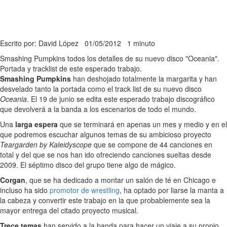
Escrito por: David López
01/05/2012
1 minuto
Smashing Pumpkins todos los detalles de su nuevo disco "Oceania".
Portada y tracklist de este esperado trabajo.
Smashing Pumpkins
han deshojado totalmente la margarita y han
desvelado tanto la portada como el track list de su nuevo disco
Oceania
. El 19 de junio se edita este esperado trabajo discográfico
que devolverá a la banda a los escenarios de todo el mundo.
Una
larga espera
que se terminará en apenas un mes y medio y en el
que podremos escuchar algunos temas de su ambicioso proyecto
Teargarden by Kaleidyscope
que se compone de 44 canciones en
total y del que se nos han ido ofreciendo canciones sueltas desde
2009. El séptimo disco del grupo tiene algo de mágico.
Corgan
, que se ha dedicado a montar un salón de té en Chicago e
incluso ha sido
promotor de wrestling
, ha optado por liarse la manta a
la cabeza y convertir este trabajo en la que probablemente sea la
mayor entrega del citado proyecto musical.
Trece temas
han servido a la banda para hacer un viaje a su propio