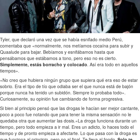
Tyler, que declaró una vez que se había esnifado medio Perú,
comentaba que «normalmente, nos metíamos cocaína para subir y
Quaalude para bajar. Bebíamos y esnifábamos hasta que
pensábamos que estábamos a tono, pero eso no es cierto.
Simplemente, estás borracho y colocado
. Así era todo en aquellos
tiempos».
«No creo que hubiera ningún grupo que supiera qué era eso de estar
sobrio. Era el tipo de tío que odiaba ser el que nunca está de bajón
porque nunca ha tenido un subidón. Siempre lo probaba todo».
Curiosamente, su opinión fue cambiando de forma progresiva.
Si bien al principio pensó que las drogas le hacían ser mejor cantante,
poco a poco fue notando que para tener la misma sensación no le
quedaba otra que aumentar las dosis.«La droga funciona durante un
tiempo, pero todo empieza a ir mal. Eres un adicto, lo haces todo el
tiempo y de pronto empieza a afectarte. Lo que pasa con la droga es
que funciona al principio, pero no al final. Te lleva al fondo.
Solo te