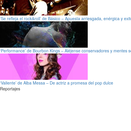
‘Se refleja el rock&roll’ de Básico – Apuesta arriesgada, enérgica y exi
‘Performance’ de Bourbon Kings – Aléjense conservadores y mentes s
‘Valiente’ de Alba Messa – De actriz a promesa del pop dulce
Reportajes