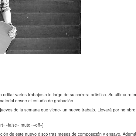
 editar varios trabajos a lo largo de su carrera artística. Su última re
aterial desde el estudio de grabación.
l jueves de la semana que viene- un nuevo trabajo. Llevará por nombr
rt=»false» mute=»off»]
ión de este nuevo disco tras meses de composición y ensayo. Además l