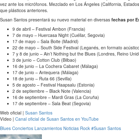
vez ante los micrófonos. Mezclado en Los Ángeles (California, Estado
que plásticos anteriores.
Susan Santos presentará su nuevo material en diversas
fechas por E
9 de abril – Festival Ambon (Francia)
7 de mayo – Huercasa Night (Cuéllar, Segovia)
17 de mayo – Sala Boite (Madrid)
22 de mayo – South Side Festival (Leganés, en formato acústic
7 y 8 de junio – Ain’t Nothing but the Blues (Londres, Reino Unid
3 de junio – Cotton Club (Bilbao)
16 de junio – La Cochera Cabaret (Málaga)
17 de junio – Antequera (Málaga)
18 de junio – Ruta 66 (Sevilla)
5 de agosto – Festival Haapsalu (Estonia)
2 de septiembre – Black Note (Valencia)
16 de septiembre – Mardi Gras (La Coruña)
17 de septiembre – Sala Beat (Segovia)
Web oficial |
Susan Santos
Vídeo |
Canal oficial de Susan Santos en YouTube
Blues
Conciertos
Lanzamientos
Noticias
Rock
#Susan Santos