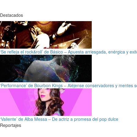
Destacados
‘Se refleja el rock&roll’ de Básico – Apuesta arriesgada, enérgica y exi
‘Performance’ de Bourbon Kings – Aléjense conservadores y mentes s
‘Valiente’ de Alba Messa – De actriz a promesa del pop dulce
Reportajes