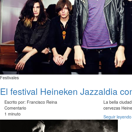
Festivales
El festival Heineken Jazzaldia co
Escrito por: Francisco Reina
La bella ciuda
Comentario
cervezas Heine
1 minuto
Seguir leyendo