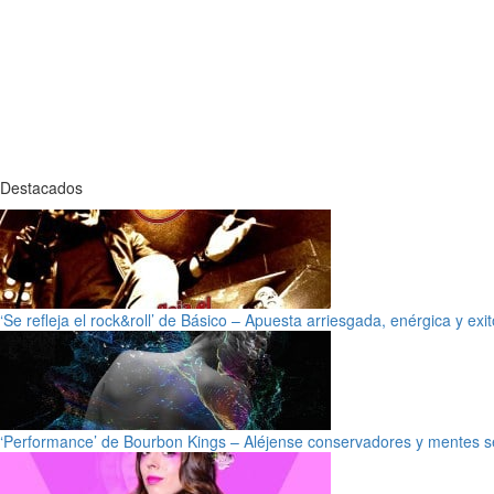
Destacados
‘Se refleja el rock&roll’ de Básico – Apuesta arriesgada, enérgica y exi
‘Performance’ de Bourbon Kings – Aléjense conservadores y mentes s