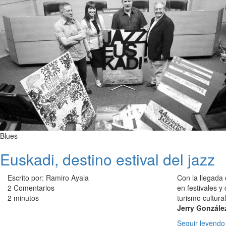
Blues
Euskadi, destino estival del jazz
Escrito por: Ramiro Ayala
Con la llegada 
2 Comentarios
en festivales y
2 minutos
turismo cultura
Jerry Gonzále
Seguir leyendo