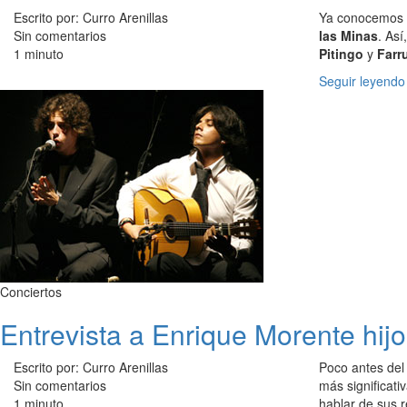
Escrito por: Curro Arenillas
Ya conocemos l
Sin comentarios
las Minas
. Así
1 minuto
Pitingo
y
Farr
Seguir leyendo
Conciertos
Entrevista a Enrique Morente hij
Escrito por: Curro Arenillas
Poco antes del
Sin comentarios
más significat
1 minuto
hablar de sus r