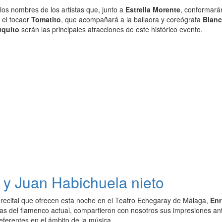
os nombres de los artistas que, junto a
Estrella Morente
, conformarán
, el tocaor
Tomatito
, que acompañará a la bailaora y coreógrafa
Blanc
uquito
serán las principales atracciones de este histórico evento.
o y Juan Habichuela nieto
 recital que ofrecen esta noche en el Teatro Echegaray de Málaga,
Enr
ivas del flamenco actual, compartieron con nosotros sus impresiones a
eferentes en el ámbito de la música.