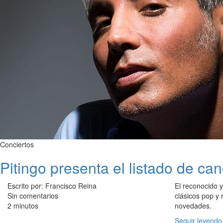
Conciertos
Pitingo presenta el listado de can
Escrito por: Francisco Reina
El reconocido y
Sin comentarios
clásicos pop y 
2 minutos
novedades.
Seguir leyendo