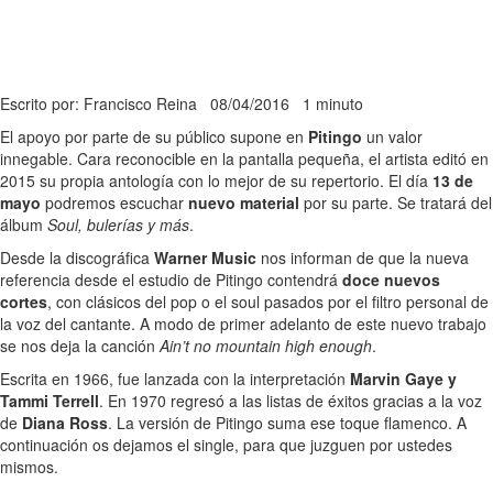
Escrito por: Francisco Reina
08/04/2016
1 minuto
El apoyo por parte de su público supone en
Pitingo
un valor
innegable. Cara reconocible en la pantalla pequeña, el artista editó en
2015 su propia antología con lo mejor de su repertorio. El día
13 de
mayo
podremos escuchar
nuevo material
por su parte. Se tratará del
álbum
Soul, bulerías y más
.
Desde la discográfica
Warner Music
nos informan de que la nueva
referencia desde el estudio de Pitingo contendrá
doce nuevos
cortes
, con clásicos del pop o el soul pasados por el filtro personal de
la voz del cantante. A modo de primer adelanto de este nuevo trabajo
se nos deja la canción
Ain’t no mountain high enough
.
Escrita en 1966, fue lanzada con la interpretación
Marvin Gaye y
Tammi Terrell
. En 1970 regresó a las listas de éxitos gracias a la voz
de
Diana Ross
. La versión de Pitingo suma ese toque flamenco. A
continuación os dejamos el single, para que juzguen por ustedes
mismos.