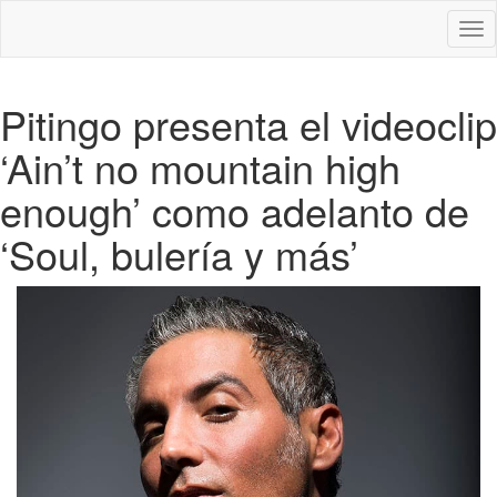
Des
nav
Pitingo presenta el videoclip
‘Ain’t no mountain high
enough’ como adelanto de
‘Soul, bulería y más’