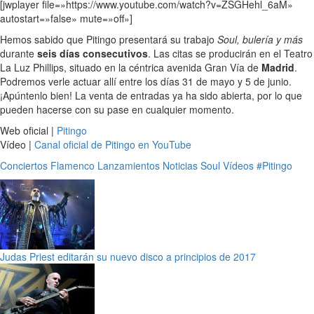
[jwplayer file=»https://www.youtube.com/watch?v=ZSGHehl_6aM»
autostart=»false» mute=»off»]
Hemos sabido que Pitingo presentará su trabajo
Soul, bulería y más
durante
seis días consecutivos
. Las citas se producirán en el Teatro
La Luz Phillips, situado en la céntrica avenida Gran Vía de
Madrid
.
Podremos verle actuar allí entre los días 31 de mayo y 5 de junio.
¡Apúntenlo bien! La venta de entradas ya ha sido abierta, por lo que
pueden hacerse con su pase en cualquier momento.
Web oficial |
Pitingo
Vídeo |
Canal oficial de Pitingo en YouTube
Conciertos
Flamenco
Lanzamientos
Noticias
Soul
Vídeos
#Pitingo
Judas Priest editarán su nuevo disco a principios de 2017