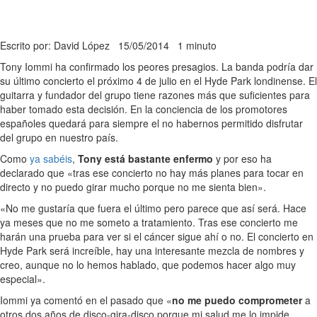
Escrito por: David López
15/05/2014
1 minuto
Tony Iommi ha confirmado los peores presagios. La banda podría dar
su último concierto el próximo 4 de julio en el Hyde Park londinense. El
guitarra y fundador del grupo tiene razones más que suficientes para
haber tomado esta decisión. En la conciencia de los promotores
españoles quedará para siempre el no habernos permitido disfrutar
del grupo en nuestro país.
Como
ya sabéis
,
Tony está bastante enfermo
y por eso ha
declarado que «tras ese concierto no hay más planes para tocar en
directo y no puedo girar mucho porque no me sienta bien».
«No me gustaría que fuera el último pero parece que así será. Hace
ya meses que no me someto a tratamiento. Tras ese concierto me
harán una prueba para ver si el cáncer sigue ahí o no. El concierto en
Hyde Park será increíble, hay una interesante mezcla de nombres y
creo, aunque no lo hemos hablado, que podemos hacer algo muy
especial».
Iommi ya comentó en el pasado que «
no me puedo comprometer
a
otros dos años de disco-gira-disco porque mi salud me lo impide.