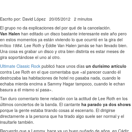
Escrito por: David López
20/05/2012
2 minutos
El grupo no da explicaciones del por qué de la cancelación.
Van Halen
han editado un disco bastante interesante este año pero
en estos momentos ya están viviendo lo que ocurrió en la gira del
mítico
1984
. Lee Roth y Eddie Van Halen jamás se han llevado bien.
Una cosa es grabar un disco y otra bien distinta es estar meses de
gira soportándose el uno al otro.
Ultimate Classic Rock
publicó hace unos días
un durísimo artículo
contra Lee Roth en el que comentaba que «al parecer cuando él
destrozaba las habitaciones de hotel no pasaba nada, cuando le
echaba mierda encima a Sammy Hagar tampoco, cuando le echan
basura a él mismo sí pasa».
Tan duro comentario tiene relación con la actitud de Lee Roth en los
últimos conciertos de la banda. El cantante
ha parado ya dos shows
porque la gente estaba tirando cosas al escenario. El dirigirse
directamente a la persona que ha tirado algo suele ser normal y el
insultarle también.
Recuerdo que a Lemmy, hace ya un buen puñado de años, en Cádiz