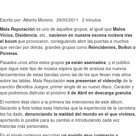
Escrito por: Alberto Moreno
29/03/2011
2 minutos
Mala Reputación
es uno de aquellos grupos, al igual que
Malos
Vicios, Disidencia
, etc.,
nacieron en nuestra escena rockera tras
el boom
que provocaron, consiguiendo abrir las puertas a muchos
que venían por detrás, grandes grupos como
Reincidentes, Boikot o
Porretas
.
Pasados unos años estos grupos
ya están asentados
, y el público
que sigue este tipo de música espera igual de ansiosa los nuevos
lanzamientos de estas bandas como las de los que llevan más años
sobre las tablas. Mala Reputación
nos presentan el videoclip
de la
canción
Benditos Juegos
, primer single de su nuevo disco,
Carácter
y
que podremos disfrutar el próximo
5 de Abril en descarga gratuita
.
El nombre deja claro a la primera las intenciones de este álbum.
Sacando a flote todas esas historias que la experiencia de la carretera
les ha dado,
denunciando la maldad del mundo en el que vivimos
,
aportando lo posible para su cambio e introduciendo cada vez
historias más personales.
En el single podemos escuchar
un sonido muy compacto y