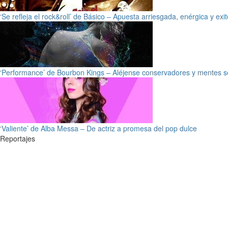
‘Se refleja el rock&roll’ de Básico – Apuesta arriesgada, enérgica y exi
‘Performance’ de Bourbon Kings – Aléjense conservadores y mentes s
‘Valiente’ de Alba Messa – De actriz a promesa del pop dulce
Reportajes