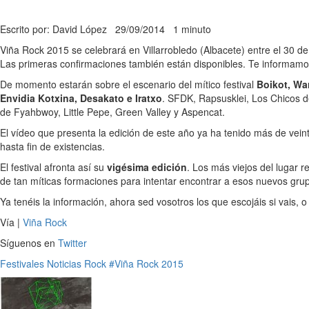
Escrito por: David López
29/09/2014
1 minuto
Viña Rock 2015 se celebrará en Villarrobledo (Albacete) entre el 30 de 
Las primeras confirmaciones también están disponibles. Te informamo
De momento estarán sobre el escenario del mítico festival
Boikot, Wa
Envidia Kotxina, Desakato e Iratxo
. SFDK, Rapsusklei, Los Chicos d
de Fyahbwoy, Little Pepe, Green Valley y Aspencat.
El vídeo que presenta la edición de este año ya ha tenido más de vein
hasta fin de existencias.
El festival afronta así su
vigésima edición
. Los más viejos del lugar 
de tan míticas formaciones para intentar encontrar a esos nuevos grup
Ya tenéis la información, ahora sed vosotros los que escojáis si vais, o 
Vía |
Viña Rock
Síguenos en
Twitter
Festivales
Noticias
Rock
#Viña Rock 2015