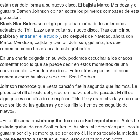
están dándole forma a su nuevo disco. El bajista Marco Mendoza y el
guitarra Damon Johnson opinan sobre los primeros compases de esta
grabación.
Black Star Riders
son el grupo que han formado los miembros
actuales de Thin Lizzy para editar su nuevo disco. Tras cumplir su
palabra y
entrar en el estudio
justo después de Navidad, ahora son
Marco Mendoza, bajista, y Damon Johnson, guitarra, los que
comentan cómo ha arrancado esta grabación.
En una charla colgada en su web, podemos escuchar a los citados
comentar todo lo que se puede decir en estos momentos de una
nueva canción «Hoodoo Voodoo». Entre otros aspectos Johnson
comenta cómo ha sido grabar con Scott Gorham.
Johnson reconoce que «esta canción fue la segunda que hicimos. Le
propuse el riff al resto del grupo en marzo del año pasado. El riff es
algo que es complicado de explicar. Thin Lizzy eran mi vida y creo que
ese sonido de las guitarras y de los riffs lo hemos conseguido de
nuevo».
«Este riff suena a
«Johnny the fox» o a «Bad reputation»
. Antes he
estado grabando con Scott enfrente, ha sido mi héroe siempre, toco la
guitarra por él y siempre quise ser como él. Hemos tocado la melodía
y me he llegado a sentir en el cielo, estoy grabando con Scott