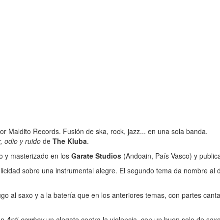
por Maldito Records. Fusión de ska, rock, jazz... en una sola banda.
 odio y ruido
de
The Kluba
.
o y masterizado en los
Garate Studios
(Andoain, País Vasco) y publi
felicidad sobre una instrumental alegre. El segundo tema da nombre al 
o al saxo y a la batería que en los anteriores temas, con partes cant
 en
Anti-cowboy
un alegato contra la violencia, con un buen solo de saxo 