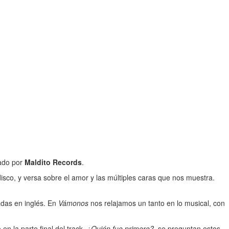
cado por
Maldito Records
.
disco, y versa sobre el amor y las múltiples caras que nos muestra.
adas en inglés. En
Vámonos
nos relajamos un tanto en lo musical, con
en la parte final del track.
¿Quién fue primero?
, se preguntan estos