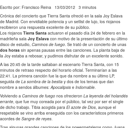
Escrito por: Francisco Reina
13/03/2012
3 minutos
Crónica del concierto que Tierra Santa ofreció en la sala Joy Eslava
de Madrid. Con envidiable potencia y un setlist de lujo, los riojanos
recibieron una respuesta excelente de su público.
Los riojanos
Tierra Santa
actuaron el pasado día 24 de febrero en la
madrileña sala
Joy Eslava
con motivo de la presentación de su último
disco de estudio,
Caminos de fuego
. Se trató de un concierto de unas
dos horas
sin apenas pausas entre las canciones. La planta baja de
la Joy estaba a rebosar, y pudimos disfrutar de un excelente sonido.
A las 20:45 de la tarde saltaban al escenario Tierra Santa, con 15
minutos de retraso respecto del horario oficial. Terminarían a las
22:41. La primera canción fue la que da nombre a su último LP,
seguida de
La sombra de la bestia
y dos de los temas que dan
nombre a sendos álbumes:
Apocalipsis
e
Indomable
.
Volviendo a
Caminos de fuego
nos ofrecieron
La leyenda del holandés
errante
, que fue muy coreada por el público, tal vez por ser el single
de dicho trabajo. Tibia acogida para
El azote de Dios
, aunque el
respetable se vino arriba enseguida con los característicos primeros
acordes de
Sangre de reyes
.
Tras algunas grandes canciones de los powermetaleros como
Juana