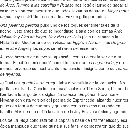
de Arco
,
Rumbo a las estrellas
y
Pegaso
nos llegó el turno de sacar al
valiente y honroso caballero que todos llevamos dentro en
Mejor morir
en pie
, cuyo estribillo fue coreado a voz en grito por todos.
Una juventud perdida
puso uno de los toques sentimentales de la
noche, justo antes de que se incendiase la sala con los temas
Arde
Babilonia
y
Alas de fuego
.
Hoy vivo por ti
dio pie a un repaso a la
Historia del Mediterráneo con
Reina de Egipto
y
Nerón
. Tras
Un grito
en el aire
Ángel y los suyos se retiraron del escenario.
Al poco hicieron de nuevo su aparición, como no podía ser de otra
forma. El público enloqueció con el temazo que es
Legandario
, y no
menos fervoroso se mostró ante una canción insignia como es
Tierras
de leyenda
.
«¿Cuál nos queda?», se preguntaba el vocalista de la formación. No
podía ser otra. La Canción con mayúsculas de Tierra Santa, himno de
libertad a lo largo de los siglos:
La canción del pirata
. Rozamos el
Nirvana con esta versión del poema de Espronceda, alzando nuestros
puños en forma de cuernos y gritando como cosacos entrando en
batalla. Más de uno enfiló la salida de la Joy Eslava afónico y agotado.
Los de La Rioja conquistaron la capital a base de riffs frenéticos y esa
épica maniquea que tanto gusta a sus fans, y demostraron que de sus