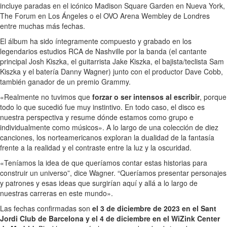
incluye paradas en el icónico Madison Square Garden en Nueva York,
The Forum en Los Ángeles o el OVO Arena Wembley de Londres
entre muchas más fechas.
El álbum ha sido íntegramente compuesto y grabado en los
legendarios estudios RCA de Nashville por la banda (el cantante
principal Josh Kiszka, el guitarrista Jake Kiszka, el bajista/teclista Sam
Kiszka y el batería Danny Wagner) junto con el productor Dave Cobb,
también ganador de un premio Grammy.
«Realmente no tuvimos que
forzar o ser intensos al escribir
, porque
todo lo que sucedió fue muy instintivo. En todo caso, el disco es
nuestra perspectiva y resume dónde estamos como grupo e
individualmente como músicos». A lo largo de una colección de diez
canciones, los norteamericanos exploran la dualidad de la fantasía
frente a la realidad y el contraste entre la luz y la oscuridad.
«Teníamos la idea de que queríamos contar estas historias para
construir un universo”, dice Wagner. “Queríamos presentar personajes
y patrones y esas ideas que surgirían aquí y allá a lo largo de
nuestras carreras en este mundo».
Las fechas confirmadas son
el 3 de diciembre de 2023 en el Sant
Jordi Club de Barcelona y el 4 de diciembre en el WiZink Center