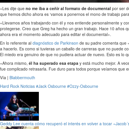
«Les dije que
no me iba a ceñir al formato de documental
por ser d
que hemos dicho ahora es ‘vamos a ponernos el mono de trabajo para 
«Llevamos años trabajando con él y nos entiende personalmente y como
protegerse. Creo que Greg ha hecho un gran trabajo. Hace 10 años q
ahora era el momento adecuado para editar el documental».
En lo referente al
diagnóstico de Parkinson
de su padre comenta que «s
a hacerlo. Es como si tuvieras un caballo de carreras que no puede co
El miedo era genuino de que no pudiera actuar de nuevo. Esto es lo 
«Ahora mismo,
él ha superado esa etapa
y está mucho mejor. A veces
fue complicado retrasarla. Fue duro para todos porque veíamos que er
Vía |
Blabbermouth
Hard Rock
Noticias
#Jack Osbourne
#Ozzy-Osbourne
Geddy Lee cuenta cómo recuperó el interés en volver a tocar «Jacob´