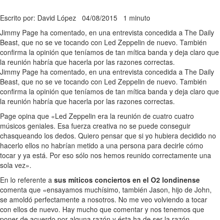
Escrito por: David López
04/08/2015
1 minuto
Jimmy Page ha comentado, en una entrevista concedida a The Daily
Beast, que no se ve tocando con Led Zeppelin de nuevo. También
confirma la opinión que teníamos de tan mítica banda y deja claro que
la reunión habría que hacerla por las razones correctas.
Jimmy Page ha comentado, en una entrevista concedida a The Daily
Beast, que no se ve tocando con Led Zeppelin de nuevo. También
confirma la opinión que teníamos de tan mítica banda y deja claro que
la reunión habría que hacerla por las razones correctas.
Page opina que «Led Zeppelin era la reunión de cuatro cuatro
músicos geniales. Esa fuerza creativa no se puede conseguir
chasqueando los dedos. Quiero pensar que si yo hubiera decidido no
hacerlo ellos no habrían metido a una persona para decirle cómo
tocar y ya está. Por eso sólo nos hemos reunido correctamente una
sola vez».
En lo referente a
sus míticos conciertos en el O2 londinense
comenta que «ensayamos muchísimo, también Jason, hijo de John,
se amoldó perfectamente a nosotros. No me veo volviendo a tocar
con ellos de nuevo. Hay mucho que comentar y nos tenemos que
poner de acuerdo por alguna razón y ésta ha de ser la razón