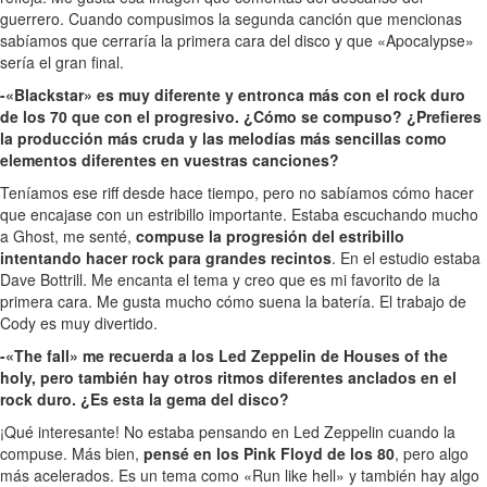
guerrero. Cuando compusimos la segunda canción que mencionas
sabíamos que cerraría la primera cara del disco y que «Apocalypse»
sería el gran final.
-«Blackstar» es muy diferente y entronca más con el rock duro
de los 70 que con el progresivo. ¿Cómo se compuso? ¿Prefieres
la producción más cruda y las melodías más sencillas como
elementos diferentes en vuestras canciones?
Teníamos ese riff desde hace tiempo, pero no sabíamos cómo hacer
que encajase con un estribillo importante. Estaba escuchando mucho
a Ghost, me senté,
compuse la progresión del estribillo
intentando hacer rock para grandes recintos
. En el estudio estaba
Dave Bottrill. Me encanta el tema y creo que es mi favorito de la
primera cara. Me gusta mucho cómo suena la batería. El trabajo de
Cody es muy divertido.
-«The fall» me recuerda a los Led Zeppelin de Houses of the
holy, pero también hay otros ritmos diferentes anclados en el
rock duro. ¿Es esta la gema del disco?
¡Qué interesante! No estaba pensando en Led Zeppelin cuando la
compuse. Más bien,
pensé en los Pink Floyd de los 80
, pero algo
más acelerados. Es un tema como «Run like hell» y también hay algo