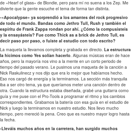
de «Hearf of glass» de Blondie, pero para mí no suena a los Zep. Me
divierte que la gente escuche el tema de forma tan distinta.
-«Apocalypse» ya sorprendió a los amantes del rock progresivo
de todo el mundo. Bandas como Jethro Tull, Rush y también el
espíritu de Frank Zappa rondan por ahí. ¿Cómo la compusisteis
y la ensayásteis? Fue como Thick as a brick de Jethro Tull, es
decir paso por paso, o fuiste al estudio con todo escrito?
La maqueta la llevamos completa y grabada en directo.
La estructura
la hicimos como Yes solían hacerlo
. Algunas músicas eran de hace
años, pero la mayoría nos vino a la mente en un corto periodo de
tiempo del pasado verano. Le pusimos una maqueta de la canción a
Nick Raskulinecz y nos dijo que era lo mejor que habíamos hecho.
Eso nos cargó de energía y la terminamos. La sección más tranquila
iba a ser otro tema, ya que queríamos meter una canción dentro de
otra. Cuando la estructura estaba diseñada, grabé una guitarra como
guía y me puse con el Pro-Tools a programar el ritmo y los cambios
correspondientes. Grabamos la batería con esa guía en el estudio de
Nick y luego la terminamos en nuestro estudio. Nos llevo mucho
tiempo, pero mereció la pena. Creo que es nuestro mayor logro hasta
la fecha.
-Lleváis muchos años en la carretera, han surgido muchos