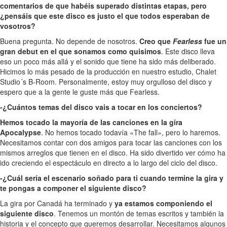
comentarios de que habéis superado distintas etapas, pero
¿pensáis que este disco es justo el que todos esperaban de
vosotros?
Buena pregunta. No depende de nosotros.
Creo que
Fearless
fue un
gran debut en el que sonamos como quisimos
. Este disco lleva
eso un poco más allá y el sonido que tiene ha sido más deliberado.
Hicimos lo más pesado de la producción en nuestro estudio, Chalet
Studio´s B-Room. Personalmente, estoy muy orgulloso del disco y
espero que a la gente le guste más que Fearless.
-¿Cuántos temas del disco vais a tocar en los conciertos?
Hemos tocado la mayoría de las canciones en la gira
Apocalypse
. No hemos tocado todavía «The fall», pero lo haremos.
Necesitamos contar con dos amigos para tocar las canciones con los
mismos arreglos que tienen en el disco. Ha sido divertido ver cómo ha
ido creciendo el espectáculo en directo a lo largo del ciclo del disco.
-¿Cuál sería el escenario soñado para ti cuando termine la gira y
te pongas a componer el siguiente disco?
La gira por Canadá ha terminado y
ya estamos componiendo el
siguiente disco
. Tenemos un montón de temas escritos y también la
historia y el concepto que queremos desarrollar. Necesitamos algunos