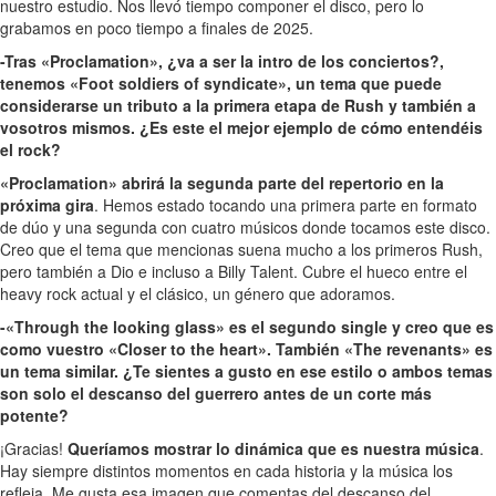
nuestro estudio. Nos llevó tiempo componer el disco, pero lo
grabamos en poco tiempo a finales de 2025.
-Tras «Proclamation», ¿va a ser la intro de los conciertos?,
tenemos «Foot soldiers of syndicate», un tema que puede
considerarse un tributo a la primera etapa de Rush y también a
vosotros mismos. ¿Es este el mejor ejemplo de cómo entendéis
el rock?
«Proclamation» abrirá la segunda parte del repertorio en la
próxima gira
. Hemos estado tocando una primera parte en formato
de dúo y una segunda con cuatro músicos donde tocamos este disco.
Creo que el tema que mencionas suena mucho a los primeros Rush,
pero también a Dio e incluso a Billy Talent. Cubre el hueco entre el
heavy rock actual y el clásico, un género que adoramos.
-«Through the looking glass» es el segundo single y creo que es
como vuestro «Closer to the heart». También «The revenants» es
un tema similar. ¿Te sientes a gusto en ese estilo o ambos temas
son solo el descanso del guerrero antes de un corte más
potente?
¡Gracias!
Queríamos mostrar lo dinámica que es nuestra música
.
Hay siempre distintos momentos en cada historia y la música los
refleja. Me gusta esa imagen que comentas del descanso del