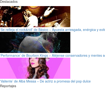
Destacados
‘Se refleja el rock&roll’ de Básico – Apuesta arriesgada, enérgica y exi
‘Performance’ de Bourbon Kings – Aléjense conservadores y mentes s
‘Valiente’ de Alba Messa – De actriz a promesa del pop dulce
Reportajes