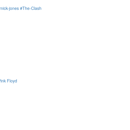
mick-jones
#The-Clash
Pink Floyd