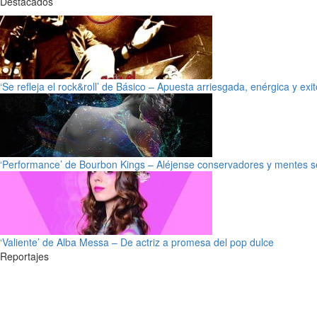
Destacados
‘Se refleja el rock&roll’ de Básico – Apuesta arriesgada, enérgica y exi
‘Performance’ de Bourbon Kings – Aléjense conservadores y mentes s
‘Valiente’ de Alba Messa – De actriz a promesa del pop dulce
Reportajes