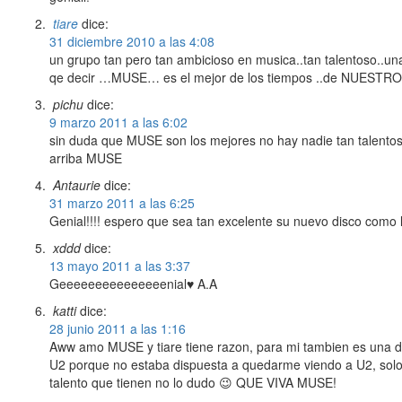
tiare
dice:
31 diciembre 2010 a las 4:08
un grupo tan pero tan ambicioso en musica..tan talentoso..
qe decir …MUSE… es el mejor de los tiempos ..de NUESTROS
pichu
dice:
9 marzo 2011 a las 6:02
sin duda que MUSE son los mejores no hay nadie tan talento
arriba MUSE
Antaurie
dice:
31 marzo 2011 a las 6:25
Genial!!!! espero que sea tan excelente su nuevo disco como 
xddd
dice:
13 mayo 2011 a las 3:37
Geeeeeeeeeeeeeeenial♥ A.A
katti
dice:
28 junio 2011 a las 1:16
Aww amo MUSE y tiare tiene razon, para mi tambien es una de
U2 porque no estaba dispuesta a quedarme viendo a U2, solo m
talento que tienen no lo dudo 😉 QUE VIVA MUSE!