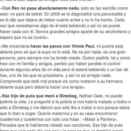
«
Con Rex no pasa absolutamente nada
, esto es tan sencillo como
esto: no para de beber. En 2009 se le diagnosticó una pancreatitis y
se le dijo que dejara de beber cuanto antes y no lo ha hecho. Cada
vez que necesitamos algo de él está bebiendo y así no se puede
hacer nada con él. Somos grandes amigos aparte de su alcoholismo y
espero que no se muera».
«Me encantaría
hacer las paces con Vinnie Paul
, mi puerta está
abierta pero sé que la suya no lo está. No es por nada, es una gran
persona, pero siempre me ha tenido miedo. Quiero pedirle, tal y como
hice con mi familia y amigos, perdón por haber perdido el control
durante algunos años de mi vida pero él estará bebiendo o un bar de
tías, uno de los que es propietario, y así no se arregla nada.
Comprendo que esté mal porque vio como mataron a su hermano
delante suya pero debería hacer una terapia».
«
Ese hijo de puta que mató a Dimebag
, Nathan Gale, no puede
joderte la vida. Le pregunté a la policía si nos habría matado a todos o
sólo a Dimebag y me dijeron que sólo iba a matar a uno porque sabía
que lo iban a coger. Quería matarnos y en su casa encontraron
cuadernos y cuadernos con sólo una frase : «Matar a Pantera».
Pensaba que le habíamos robado sus canciones. Ese hijo de puta
tiene que vivir cada día con eso y lo peor es que yo también tengo