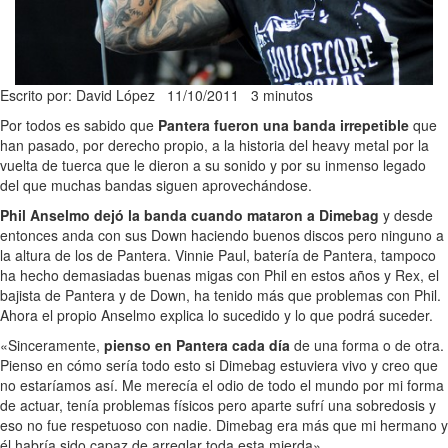
Escrito por: David López
11/10/2011
3 minutos
Por todos es sabido que
Pantera fueron una banda irrepetible
que
han pasado, por derecho propio, a la historia del heavy metal por la
vuelta de tuerca que le dieron a su sonido y por su inmenso legado
del que muchas bandas siguen aprovechándose.
Phil Anselmo dejó la banda cuando mataron a Dimebag
y desde
entonces anda con sus Down haciendo buenos discos pero ninguno a
la altura de los de Pantera. Vinnie Paul, batería de Pantera, tampoco
ha hecho demasiadas buenas migas con Phil en estos años y Rex, el
bajista de Pantera y de Down, ha tenido más que problemas con Phil.
Ahora el propio Anselmo explica lo sucedido y lo que podrá suceder.
«Sinceramente,
pienso en Pantera cada día
de una forma o de otra.
Pienso en cómo sería todo esto si Dimebag estuviera vivo y creo que
no estaríamos así. Me merecía el odio de todo el mundo por mi forma
de actuar, tenía problemas físicos pero aparte sufrí una sobredosis y
eso no fue respetuoso con nadie. Dimebag era más que mi hermano y
él habría sido capaz de arreglar toda esta mierda».