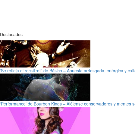
Destacados
‘Se refleja el rock&roll’ de Básico – Apuesta arriesgada, enérgica y exi
‘Performance’ de Bourbon Kings – Aléjense conservadores y mentes s