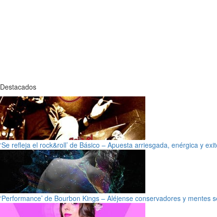
Destacados
‘Se refleja el rock&roll’ de Básico – Apuesta arriesgada, enérgica y exi
‘Performance’ de Bourbon Kings – Aléjense conservadores y mentes s