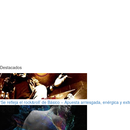
Destacados
‘Se refleja el rock&roll’ de Básico – Apuesta arriesgada, enérgica y exi