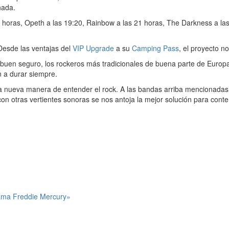
nada.
oras, Opeth a las 19:20, Rainbow a las 21 horas, The Darkness a las 2
 Desde las ventajas del
VIP Upgrade
a su
Camping Pass
, el proyecto n
A buen seguro, los rockeros más tradicionales de buena parte de Europ
 a durar siempre.
 una nueva manera de entender el rock. A las bandas arriba menciona
 con otras vertientes sonoras se nos antoja la mejor solución para con
lama Freddie Mercury»