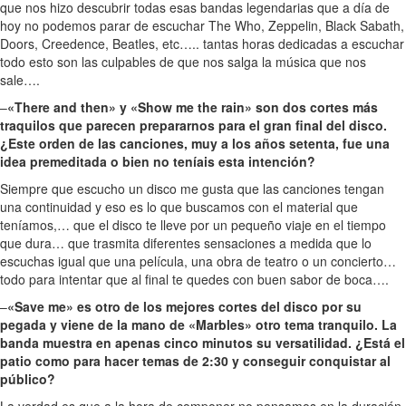
que nos hizo descubrir todas esas bandas legendarias que a día de
hoy no podemos parar de escuchar The Who, Zeppelin, Black Sabath,
Doors, Creedence, Beatles, etc….. tantas horas dedicadas a escuchar
todo esto son las culpables de que nos salga la música que nos
sale….
–
«There and then» y «Show me the rain» son dos cortes más
traquilos que parecen prepararnos para el gran final del disco.
¿Este orden de las canciones, muy a los años setenta, fue una
idea premeditada o bien no teníais esta intención?
Siempre que escucho un disco me gusta que las canciones tengan
una continuidad y eso es lo que buscamos con el material que
teníamos,… que el disco te lleve por un pequeño viaje en el tiempo
que dura… que trasmita diferentes sensaciones a medida que lo
escuchas igual que una película, una obra de teatro o un concierto…
todo para intentar que al final te quedes con buen sabor de boca….
–
«Save me» es otro de los mejores cortes del disco por su
pegada y viene de la mano de «Marbles» otro tema tranquilo. La
banda muestra en apenas cinco minutos su versatilidad. ¿Está el
patio como para hacer temas de 2:30 y conseguir conquistar al
público?
La verdad es que a la hora de componer no pensamos en la duración