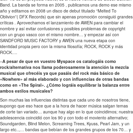
Band. La banda se forma en 2005 , publicamos una demo ese mismo
año y editamos en 2008 un disco de debut titulado “Melted To
Oblivion”( DFX Records) que sin apenas promoción consiguió grandes
críticas . Aprovechamos el lanzamiento de AWEN para cambiar el
nombre y así evitar confusiones y posibles problemas de copyright
con un grupo vasco con el mismo nombre… y empezar así con
SANDFORD MUSIC FACTORY y AWEN una nueva etapa con
identidad propia pero con la misma filosofía; ROCK, ROCK y más
ROCK….
–
A pesar de que en vuestro Myspace os catalogáis como
rock/alternativa nos llama poderosamente la atención la mezcla
musical que ofrecéis ya que pasáis del rock más básico de
«Nowhere» al más elaborado y con influencias de otras bandas
como en «The Spiral». ¿Cómo lográis equilibrar la balanza entre
ambos estilos musicales?
Son muchas las influencias distintas que cada uno de nosotros tiene,
supongo que eso hace que a la hora de hacer música salgan temas
de corte tan variado… aunque hay algo en lo que coincidimos; nuestra
adolescencia coincidió con los 90 y con todo el moviento alternativo;
Soundgarden, Blind Melon, Screaming Trees, Kyuss, Pearl Jam, y un
largo etc..,… bandas que bebían de los grandes grupos de los 70… y