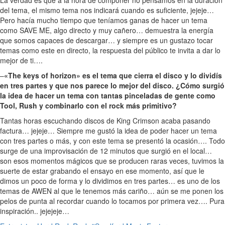
del tema, el mismo tema nos indicará cuando es suficiente, jejeje…
Pero hacía mucho tiempo que teníamos ganas de hacer un tema
como SAVE ME, algo directo y muy cañero… demuestra la energía
que somos capaces de descargar… y siempre es un gustazo tocar
temas como este en directo, la respuesta del público te invita a dar lo
mejor de ti….
–
«The keys of horizon» es el tema que cierra el disco y lo dividís
en tres partes y que nos parece lo mejor del disco. ¿Cómo surgió
la idea de hacer un tema con tantas pinceladas de gente como
Tool, Rush y combinarlo con el rock más primitivo?
Tantas horas escuchando discos de King Crimson acaba pasando
factura… jejeje… Siempre me gustó la idea de poder hacer un tema
con tres partes o más, y con este tema se presentó la ocasión…. Todo
surge de una improvisación de 12 minutos que surgió en el local…
son esos momentos mágicos que se producen raras veces, tuvimos la
suerte de estar grabando el ensayo en ese momento, así que le
dimos un poco de forma y lo dividimos en tres partes… es uno de los
temas de AWEN al que le tenemos más cariño… aún se me ponen los
pelos de punta al recordar cuando lo tocamos por primera vez…. Pura
inspiración.. jejejeje…