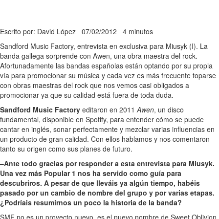
Escrito por: David López
07/02/2012
4 minutos
Sandford Music Factory, entrevista en exclusiva para Miusyk (I). La
banda gallega sorprende con Awen, una obra maestra del rock.
Afortunadamente las bandas españolas están optando por su propia
vía para promocionar su música y cada vez es más frecuente toparse
con obras maestras del rock que nos vemos casi obligados a
promocionar ya que su calidad está fuera de toda duda.
Sandford Music Factory
editaron en 2011
Awen
, un disco
fundamental, disponible en Spotify, para entender cómo se puede
cantar en inglés, sonar perfectamente y mezclar varias influencias en
un producto de gran calidad. Con ellos hablamos y nos comentaron
tanto su origen como sus planes de futuro.
–
Ante todo gracias por responder a esta entrevista para Miusyk.
Una vez más Popular 1 nos ha servido como guía para
descubriros. A pesar de que lleváis ya algún tiempo, habéis
pasado por un cambio de nombre del grupo y por varias etapas.
¿Podríais resumirnos un poco la historia de la banda?
SMF no es un proyecto nuevo, es el nuevo nombre de Sweet Oblivion