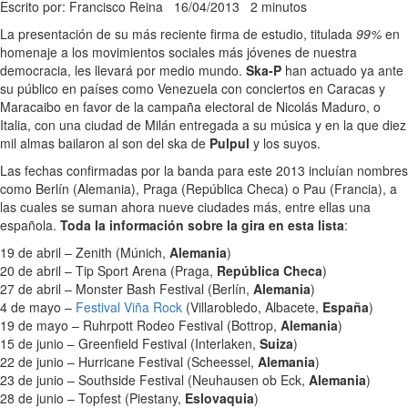
Escrito por: Francisco Reina
16/04/2013
2 minutos
La presentación de su más reciente firma de estudio, titulada
99%
en
homenaje a los movimientos sociales más jóvenes de nuestra
democracia, les llevará por medio mundo.
Ska-P
han actuado ya ante
su público en países como Venezuela con conciertos en Caracas y
Maracaibo en favor de la campaña electoral de Nicolás Maduro, o
Italia, con una ciudad de Milán entregada a su música y en la que diez
mil almas bailaron al son del ska de
Pulpul
y los suyos.
Las fechas confirmadas por la banda para este 2013 incluían nombres
como Berlín (Alemania), Praga (República Checa) o Pau (Francia), a
las cuales se suman ahora nueve ciudades más, entre ellas una
española.
Toda la información sobre la gira en esta lista
:
19 de abril – Zenith (Múnich,
Alemania
)
20 de abril – Tip Sport Arena (Praga,
República Checa
)
27 de abril – Monster Bash Festival (Berlín,
Alemania
)
4 de mayo –
Festival Viña Rock
(Villarobledo, Albacete,
España
)
19 de mayo – Ruhrpott Rodeo Festival (Bottrop,
Alemania
)
15 de junio – Greenfield Festival (Interlaken,
Suiza
)
22 de junio – Hurricane Festival (Scheessel,
Alemania
)
23 de junio – Southside Festival (Neuhausen ob Eck,
Alemania
)
28 de junio – Topfest (Piestany,
Eslovaquia
)