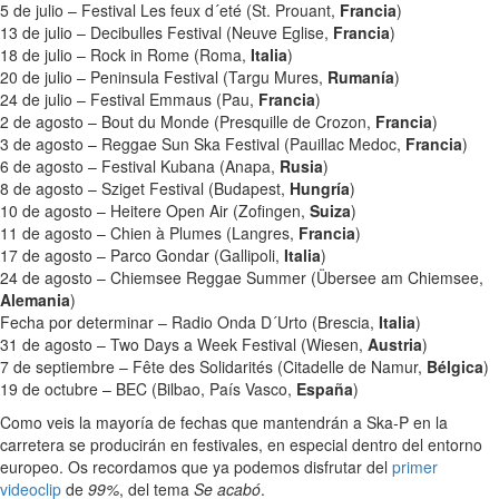
5 de julio – Festival Les feux d´eté (St. Prouant,
Francia
)
13 de julio – Decibulles Festival (Neuve Eglise,
Francia
)
18 de julio – Rock in Rome (Roma,
Italia
)
20 de julio – Peninsula Festival (Targu Mures,
Rumanía
)
24 de julio – Festival Emmaus (Pau,
Francia
)
2 de agosto – Bout du Monde (Presquille de Crozon,
Francia
)
3 de agosto – Reggae Sun Ska Festival (Pauillac Medoc,
Francia
)
6 de agosto – Festival Kubana (Anapa,
Rusia
)
8 de agosto – Sziget Festival (Budapest,
Hungría
)
10 de agosto – Heitere Open Air (Zofingen,
Suiza
)
11 de agosto – Chien à Plumes (Langres,
Francia
)
17 de agosto – Parco Gondar (Gallipoli,
Italia
)
24 de agosto – Chiemsee Reggae Summer (Übersee am Chiemsee,
Alemania
)
Fecha por determinar – Radio Onda D´Urto (Brescia,
Italia
)
31 de agosto – Two Days a Week Festival (Wiesen,
Austria
)
7 de septiembre – Fête des Solidarités (Citadelle de Namur,
Bélgica
)
19 de octubre – BEC (Bilbao, País Vasco,
España
)
Como veis la mayoría de fechas que mantendrán a Ska-P en la
carretera se producirán en festivales, en especial dentro del entorno
europeo. Os recordamos que ya podemos disfrutar del
primer
videoclip
de
99%
, del tema
Se acabó
.