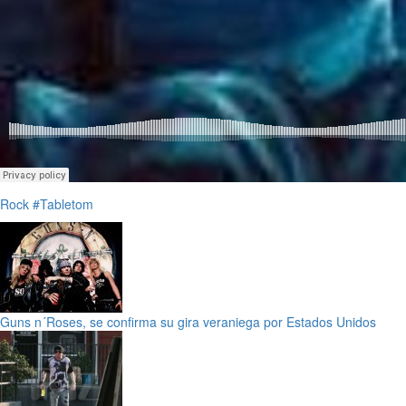
Rock
#Tabletom
Guns n´Roses, se confirma su gira veraniega por Estados Unidos