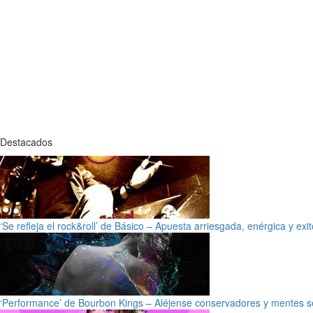
Destacados
‘Se refleja el rock&roll’ de Básico – Apuesta arriesgada, enérgica y exi
‘Performance’ de Bourbon Kings – Aléjense conservadores y mentes s