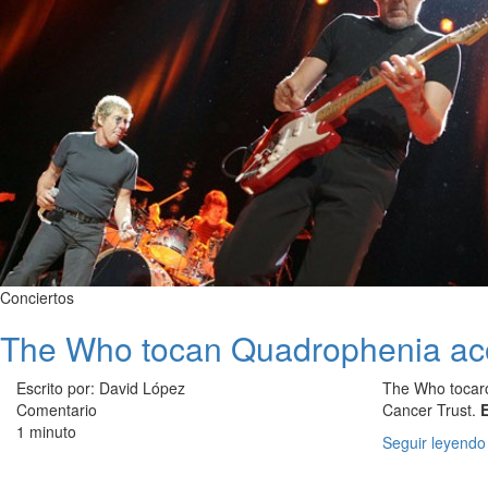
Conciertos
The Who tocan Quadrophenia ac
Escrito por: David López
The Who tocaro
Comentario
Cancer Trust.
1 minuto
Seguir leyendo