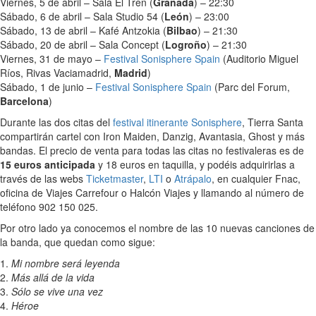
Viernes, 5 de abril – Sala El Tren (
Granada
) – 22:30
Sábado, 6 de abril – Sala Studio 54 (
León
) – 23:00
Sábado, 13 de abril – Kafé Antzokia (
Bilbao
) – 21:30
Sábado, 20 de abril – Sala Concept (
Logroño
) – 21:30
Viernes, 31 de mayo –
Festival Sonisphere Spain
(Auditorio Miguel
Ríos, Rivas Vaciamadrid,
Madrid
)
Sábado, 1 de junio –
Festival Sonisphere Spain
(Parc del Forum,
Barcelona
)
Durante las dos citas del
festival itinerante Sonisphere
, Tierra Santa
compartirán cartel con Iron Maiden, Danzig, Avantasia, Ghost y más
bandas. El precio de venta para todas las citas no festivaleras es de
15 euros anticipada
y 18 euros en taquilla, y podéis adquirirlas a
través de las webs
Ticketmaster
,
LTI
o
Atrápalo
, en cualquier Fnac,
oficina de Viajes Carrefour o Halcón Viajes y llamando al número de
teléfono 902 150 025.
Por otro lado ya conocemos el nombre de las 10 nuevas canciones de
la banda, que quedan como sigue:
1.
Mi nombre será leyenda
2.
Más allá de la vida
3.
Sólo se vive una vez
4.
Héroe