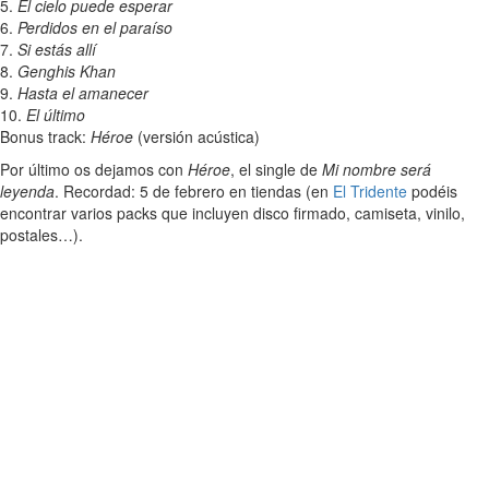
5.
El cielo puede esperar
6.
Perdidos en el paraíso
7.
Si estás allí
8.
Genghis Khan
9.
Hasta el amanecer
10.
El último
Bonus track:
Héroe
(versión acústica)
Por último os dejamos con
Héroe
, el single de
Mi nombre será
leyenda
. Recordad: 5 de febrero en tiendas (en
El Tridente
podéis
encontrar varios packs que incluyen disco firmado, camiseta, vinilo,
postales…).