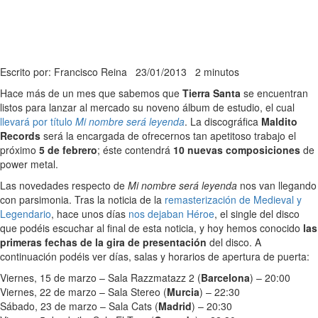
Escrito por: Francisco Reina
23/01/2013
2 minutos
Hace más de un mes que sabemos que
Tierra Santa
se encuentran
listos para lanzar al mercado su noveno álbum de estudio, el cual
llevará por título
Mi nombre será leyenda
. La discográfica
Maldito
Records
será la encargada de ofrecernos tan apetitoso trabajo el
próximo
5 de febrero
; éste contendrá
10 nuevas composiciones
de
power metal.
Las novedades respecto de
Mi nombre será leyenda
nos van llegando
con parsimonia. Tras la noticia de la
remasterización de Medieval y
Legendario
, hace unos días
nos dejaban Héroe
, el single del disco
que podéis escuchar al final de esta noticia, y hoy hemos conocido
las
primeras fechas de la gira de presentación
del disco. A
continuación podéis ver días, salas y horarios de apertura de puerta:
Viernes, 15 de marzo – Sala Razzmatazz 2 (
Barcelona
) – 20:00
Viernes, 22 de marzo – Sala Stereo (
Murcia
) – 22:30
Sábado, 23 de marzo – Sala Cats (
Madrid
) – 20:30