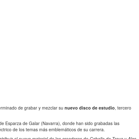
erminado de grabar y mezclar su
nuevo disco de estudio
, tercero
e Esparza de Galar (Navarra), donde han sido grabadas las
éctrico de los temas más emblemáticos de su carrera.
stribuir el nuevo material de los creadores de
Caballo de Troya
y
Alas