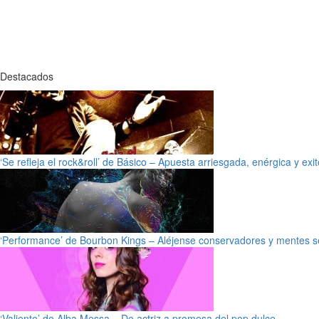
Destacados
‘Se refleja el rock&roll’ de Básico – Apuesta arriesgada, enérgica y exi
‘Performance’ de Bourbon Kings – Aléjense conservadores y mentes s
‘Valiente’ de Alba Messa – De actriz a promesa del pop dulce