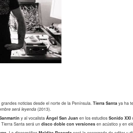
grandes noticias desde el norte de la Península.
Tierra Santa
ya ha t
ombre será leyenda
(2013).
 Sanmartin
y al vocalista
Ángel San Juan
en los estudios
Sonido XXI
d
e Tierra Santa será un
disco doble con versiones
en acústico y en el
rzo
. La discográfica
Maldito Records
será la encargada de editar y di