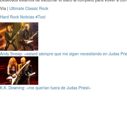
Vía |
Ultimate Classic Rock
Hard Rock
Noticias
#Tool
Andy Sneap: «estaré siempre que me sigan necesitando en Judas Pri
K.K. Downing: «me querían fuera de Judas Priest»