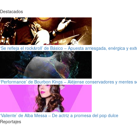
Destacados
‘Se refleja el rock&roll’ de Básico – Apuesta arriesgada, enérgica y exi
‘Performance’ de Bourbon Kings – Aléjense conservadores y mentes s
‘Valiente’ de Alba Messa – De actriz a promesa del pop dulce
Reportajes