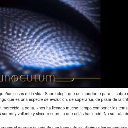
ueñas cosas de la vida. Sobre elegir qué es importante para ti, sobre 
go que es una especie de evolución, de superarse, de pasar de la crít
han merecido la pena, «nos ha llevado mucho tiempo componer los tema
 ser muy valiente y sincero sobre lo que estás haciendo. No se trata 
probar el enorme talento de una banda única. Abrimos los comentarios