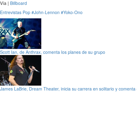
Vía |
Billboard
Entrevistas
Pop
#John-Lennon
#Yoko-Ono
Scott Ian, de Anthrax, comenta los planes de su grupo
James LaBrie, Dream Theater, inicia su carrera en solitario y comenta 