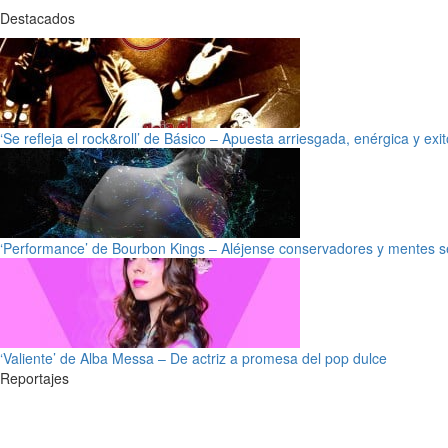
Destacados
‘Se refleja el rock&roll’ de Básico – Apuesta arriesgada, enérgica y exi
‘Performance’ de Bourbon Kings – Aléjense conservadores y mentes s
‘Valiente’ de Alba Messa – De actriz a promesa del pop dulce
Reportajes