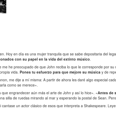
. Hoy en día es una mujer tranquila que se sabe depositaria del legad
ionados con su papel en la vida del extinto músico
.
re me he preocupado de que John reciba lo que le corresponde por su 
propia vida.
Pones tu esfuerzo para que mejore su música
y de rep
on, me dije a mí misma: A partir de ahora les daré algo especial cada
tarla como se merece».
a que engrandecer aún más el arte de John y así lo hice». «
Antes de 
na silla de ruedas mirando al mar y esperando la postal de Sean. Pe
i cantase un actor clásico de esos que interpreta a Shakespeare. Leye