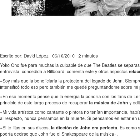
Escrito por: David López
06/10/2010
2 minutos
Yoko Ono fue para muchas la culpable de que The Beatles se separasen
entrevista, concedida a Billboard, comenta éste y otros aspectos
relac
«Soy más que la beneficiaria la protectora del legado de John. Siemp
intensificó todo eso pero también me quedé preguntándome sobre mi 
«En ese momento pensé que la energía la pondría con los fans de Lenn
principio de este largo proceso de recuperar
la música de John
y edi
«Mi vida artística como cantante o pintora no tenían importancia, habí
al respecto, nunca pensamos en la muerte. Sí pensamos en estar en u
«Si te fijas en sus discos,
la dicción de John era perfecta
. Es como s
podría decirse que John fue el Shakespeare de la música».