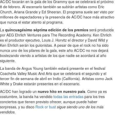
AC/DC tocarán en la gala de los Grammy que se celebrará el próximo
8 de febrero. Al escenario también se subirán artistas como Eric
Church, Ariana Grande y Ed Sheeran. El programa suele ser visto por
millones de espectadores y la presencia de AC/DC hace más atractivo
que nunca el estar atento al programa.
La
quincuagésimo séptima edición de los premios
será producida
por AEG Ehrlich Ventures para The Recording Academy. Ken Ehrlich
es el productor ejecutivo, Louis J. Horvitz el director y David Wild y
Ken Ehrlich serán los guionistas. A pesar de que el rock no ha sido
nunca uno de los pilares de la gala, este año AC/DC no nos dejará
bostezando viendo a artistas de los que nadie se acordará al año
siguiente.
La banda de Angus Young también estará presente en el festival
Coachella Valley Music And Arts que se celebrará el segundo y el
tercer fin de semana de abril en Indio (California). Artistas como Jack
White y Drake estarán presentes en el escenario.
AC/DC han logrado un
nuevo hito en nuestro país
. Como ya es
costumbre, la banda ha vendido
todas las entradas
para los tres
conciertos que tienen previsto ofrecer, aunque puede haber
sorpresas, y su disco
Rock or bust
sigue siendo uno de los más
vendidos.