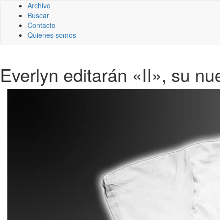
Archivo
Buscar
Contacto
Quienes somos
Everlyn editarán «II», su n