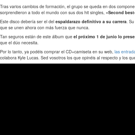
Tras varios cambios de formación, el grupo se queda en dos compone
sorprendieron a todo el mundo con sus dos hit singles,
«Second best»
Este disco debería ser el del
espaldarazo definitivo a su carrera
. Su
que se unen ahora con más fuerza que nunca.
Tan seguros están de este álbum que
el próximo 1 de junio lo pres
que el dúo necesita.
Por lo tanto, ya podéis comprar el CD+camiseta en su web,
las entrad
colabora Kyle Lucas. Sed vosotros los que opinéis al respecto y los qu