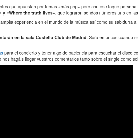
ntes que apuestan por temas «más pop» pero con ese toque personal 
 y «Where the truth lives»
, que lograron sendos números uno en las 
 amplia experiencia en el mundo de la música así como su sabiduría 
entarán en la sala Costello Club de Madrid
. Será entonces cuando se
as
para el concierto y tener algo de paciencia para escuchar el disco
e nos hagáis llegar vuestros comentarios tanto sobre el single como so