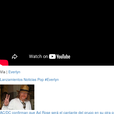
Vía |
Everlyn
Lanzamientos
Noticias
Pop
#Everlyn
AC/DC confirman que Axl Rose será el cantante del grupo en su gira 